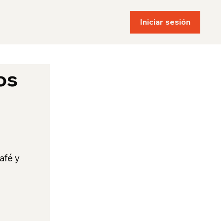
Iniciar sesión
os 
fé y 