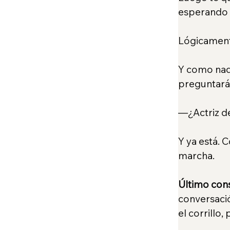
esperando l
Lógicamente
Y como nadi
preguntará 
—¿Actriz de
Y ya está. 
marcha.
Último cons
conversació
el corrillo,