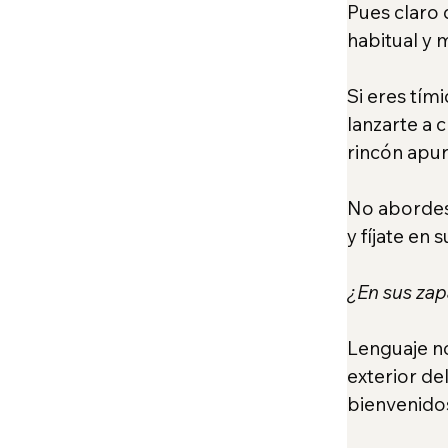
Pues claro 
habitual y
Si eres tím
lanzarte a 
rincón apur
No abordes 
y fíjate en 
¿En sus za
Lenguaje no
exterior de
bienvenido