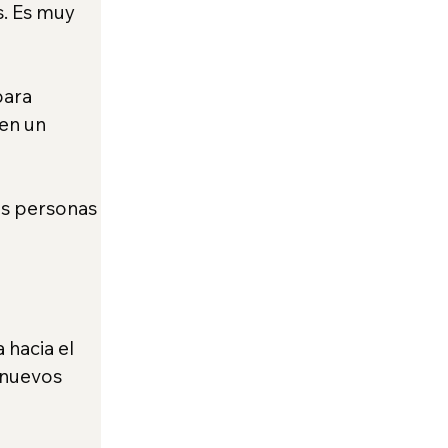
. Es muy 
para 
en un 
es personas 
 hacia el 
 nuevos 