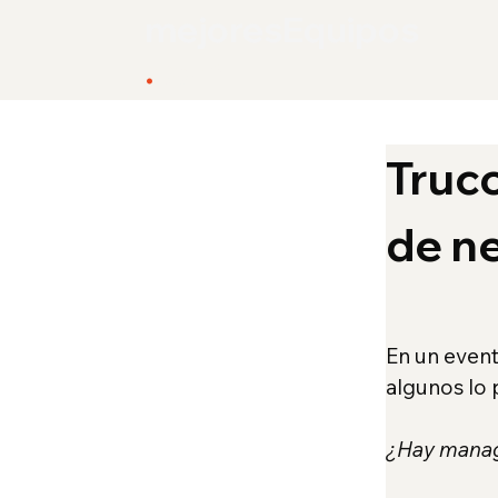
mejoresEquipos
.
com
Truco
de n
En un even
algunos lo 
¿Hay manag