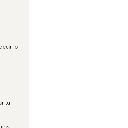
ecir lo 
r tu 
ios, 