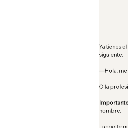
Ya tienes e
siguiente:
—Hola, me l
O la profes
Importante
nombre.
Luego te qu