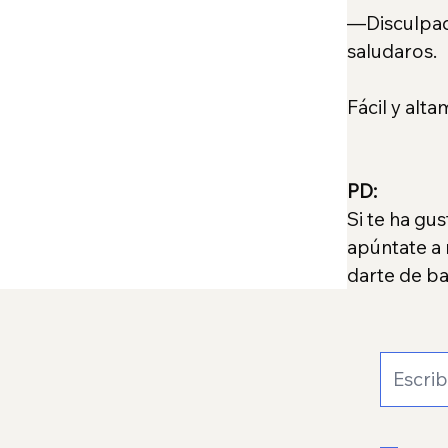
—Disculpadm
saludaros.
Fácil y alta
PD:
Si te ha gu
apúntate a 
darte de ba