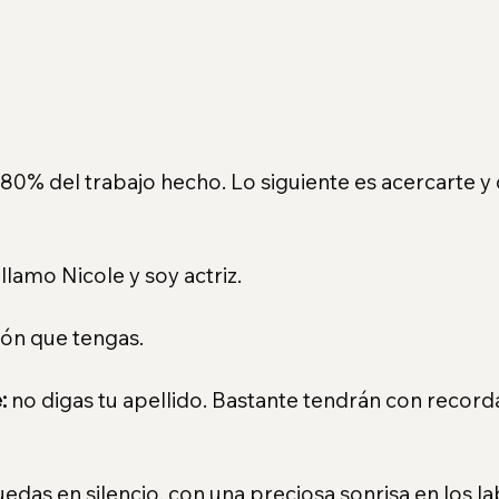
l 80% del trabajo hecho. Lo siguiente es acercarte y d
lamo Nicole y soy actriz.
ión que tengas.
:
 no digas tu apellido. Bastante tendrán con recorda
edas en silencio, con una preciosa sonrisa en los lab